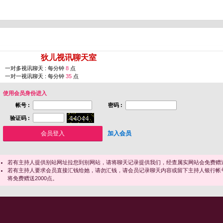
您即将进入 [
狄儿视讯聊天室
]
一对多视讯聊天 : 每分钟
8
点
一对一视讯聊天 : 每分钟
35
点
使用会员身份进入
帐号 :
密码 :
验证码 :
加入会员
若有主持人提供别站网址拉您到别网站，请将聊天记录提供我们，经查属实网站会免费赠送
若有主持人要求会员直接汇钱给她，请勿汇钱，请会员记录聊天内容或留下主持人银行帐
将免费赠送2000点。