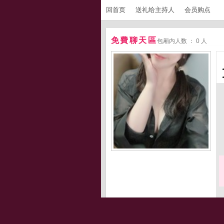
回首页
送礼给主持人
会员购点
免費聊天區
包厢内人数 ： 0 人