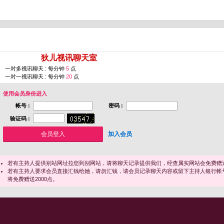
您即将进入 [
狄儿视讯聊天室
]
一对多视讯聊天 : 每分钟
5
点
一对一视讯聊天 : 每分钟
20
点
使用会员身份进入
帐号 :
密码 :
验证码 :
加入会员
若有主持人提供别站网址拉您到别网站，请将聊天记录提供我们，经查属实网站会免费赠送
若有主持人要求会员直接汇钱给她，请勿汇钱，请会员记录聊天内容或留下主持人银行帐
将免费赠送2000点。