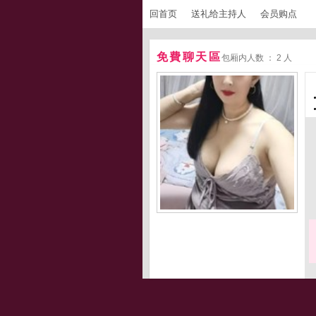
回首页
送礼给主持人
会员购点
免費聊天區
包厢内人数 ： 2 人