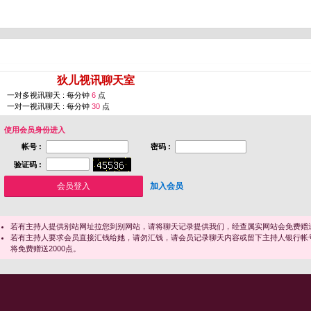
您即将进入 [
狄儿视讯聊天室
]
一对多视讯聊天 : 每分钟
6
点
一对一视讯聊天 : 每分钟
30
点
使用会员身份进入
帐号 :
密码 :
验证码 :
加入会员
若有主持人提供别站网址拉您到别网站，请将聊天记录提供我们，经查属实网站会免费赠送
若有主持人要求会员直接汇钱给她，请勿汇钱，请会员记录聊天内容或留下主持人银行帐
将免费赠送2000点。