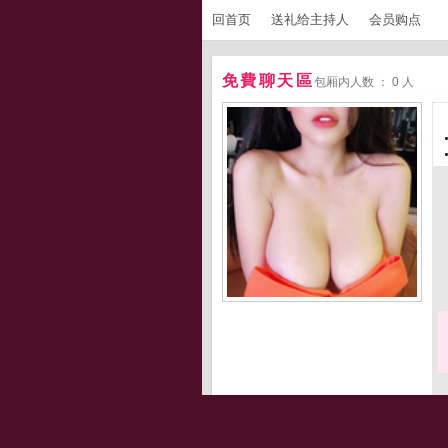
回首页
送礼给主持人
会员购点
免費聊天區
包厢内人数 ： 0 人