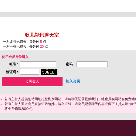
您即将进入 [
狄儿视讯聊天室
]
一对多视讯聊天 : 每分钟
5
点
一对一视讯聊天 : 每分钟
20
点
使用会员身份进入
帐号 :
密码 :
验证码 :
加入会员
若有主持人提供别站网址拉您到别网站，请将聊天记录提供我们，经查属实网站会免费赠送
若有主持人要求会员直接汇钱给她，请勿汇钱，请会员记录聊天内容或留下主持人银行帐
将免费赠送2000点。