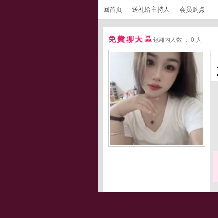
回首页
送礼给主持人
会员购点
免費聊天區
包厢内人数 ： 0 人