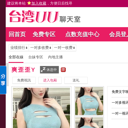
建议将本站
加入收藏
，方便日后找寻
回首页
免费专区
点数充值中心
会员登
业绩排行
一对多收费
一对一收费
全部在線
台妹专区
內地主播
爽歪歪Y
休息中
免費視訊
进入包厢
送礼
免费文字聊
一对多视讯
一对一视讯