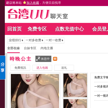
建议将本站
加入收藏
，方便日后找寻
回首页
免费专区
点数充值中心
会员登
业绩排行
一对多收费
一对一收费
全部在線
台妹专区
內地主播
時晚公主
休息中
免費視訊
进入包厢
送礼
免费文字聊
一对多视讯
一对一视讯