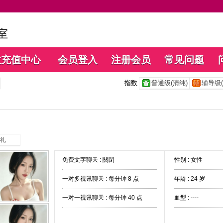
数充值中心
会员登入
注册会员
常见问题
指数
普通级(清纯)
辅导级(
礼
免费文字聊天 :
關閉
性别 : 女性
一对多视讯聊天 :
每分钟 8 点
年龄 : 24 岁
一对一视讯聊天 :
每分钟 40 点
血型 : ----