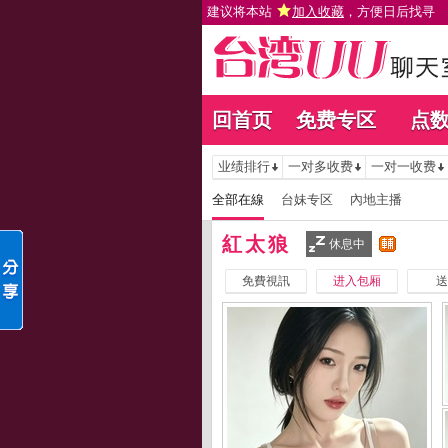
建议将本站
加入收藏
，方便日后找寻
回首页
免费专区
点
业绩排行
一对多收费
一对一收费
全部在線
台妹专区
內地主播
紅太狼
休息中
免費視訊
进入包厢
送