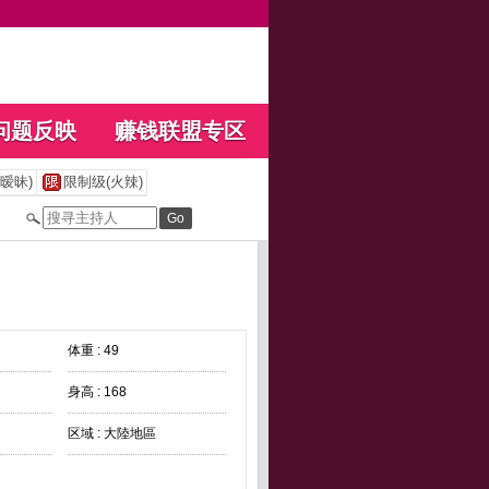
问题反映
赚钱联盟专区
暧昧)
限制级(火辣)
体重 : 49
身高 : 168
区域 : 大陸地區