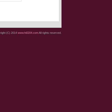
right (C) 2014
www.hi0204.com
All rights reserved.